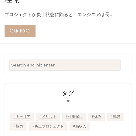
プロジェクトが炎上状態に陥ると、エンジニアは長…
READ MORE
Search
for:
タグ
キャリア
メリット
仕事探し
休み
勉強
協力
炎上プロジェクト
高収入